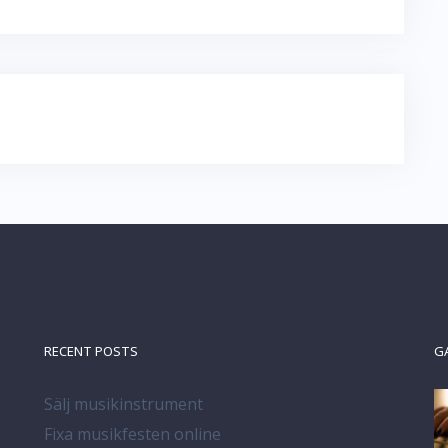
RECENT POSTS
G
Sälj musikinstrument
Fixa musikfesten online