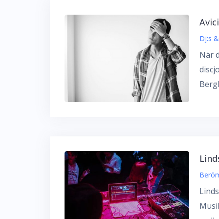
Avici
Dj:s 
När d
discj
Bergl
Lind
Beröm
Linds
Musik