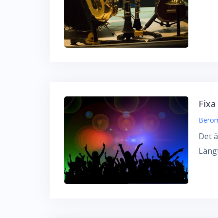
Fixa
Beröm
Det ä
Längt