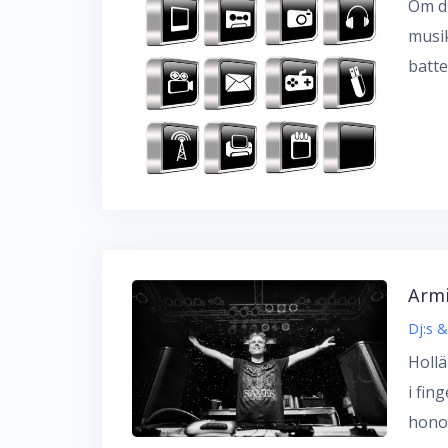
Om du
musik
batter
Armi
Dj:s 
Hollä
i fin
honom