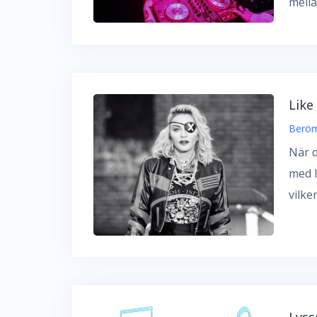
mella
Like
Beröm
När d
med l
vilke
Lyss