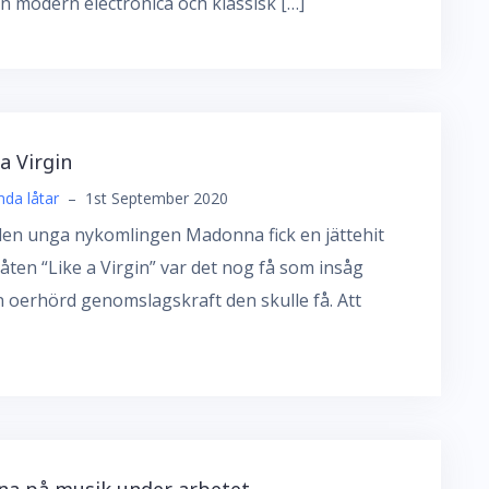
n modern electronica och klassisk […]
 a Virgin
da låtar
–
1st September 2020
en unga nykomlingen Madonna fick en jättehit
åten “Like a Virgin” var det nog få som insåg
n oerhörd genomslagskraft den skulle få. Att
na på musik under arbetet