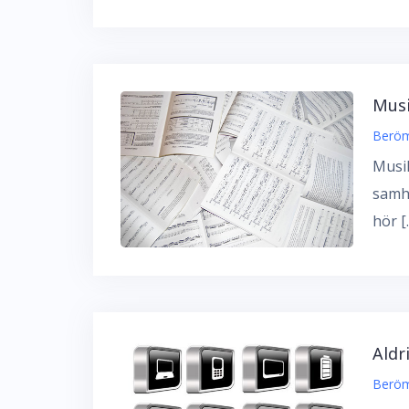
Musi
Beröm
Musik
samhä
hör [
Aldr
Beröm