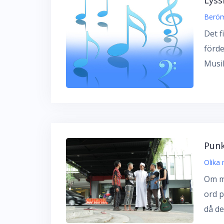
Beröm
Det f
förde
Musik
Pun
Olika 
Om m
ord p
då de