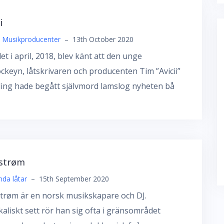
i
& Musikproducenter
–
13th October 2020
et i april, 2018, blev känt att den unge
ockeyn, låtskrivaren och producenten Tim ”Avicii”
ing hade begått självmord lamslog nyheten bå
strøm
da låtar
–
15th September 2020
trøm är en norsk musikskapare och DJ.
aliskt sett rör han sig ofta i gränsområdet