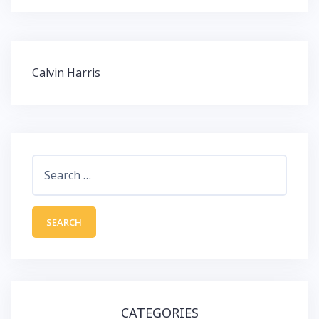
Post
Calvin Harris
navigation
Search
for:
CATEGORIES