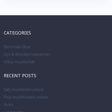
CATEGORIES
Berömda låtar
Dj:s & Musikproducenter
Olika musikstilar
RECENT POSTS
Sälj musikinstrument
Fixa musikfesten online
Avicii
Lindstrøm